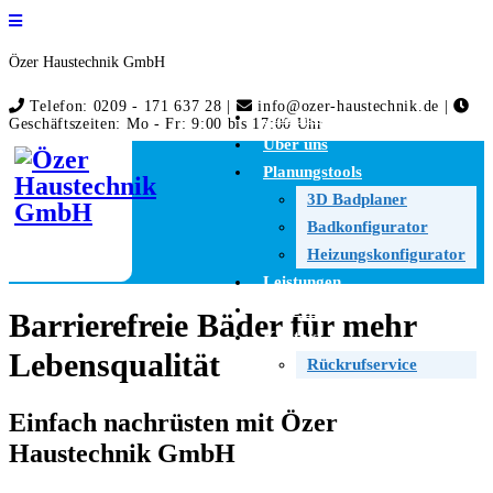
Özer Haustechnik GmbH
Telefon: 0209 - 171 637 28 |
info@ozer-haustechnik.de |
Startseite
Geschäftszeiten: Mo - Fr: 9:00 bis 17:00 Uhr
Über uns
Planungstools
3D Badplaner
Badkonfigurator
Heizungskonfigurator
Leistungen
Angebote
Barrierefreie Bäder für mehr
Kontakt
Lebensqualität
Rückrufservice
Einfach nachrüsten mit Özer
Haustechnik GmbH